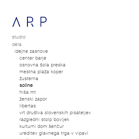
studio
o nas
dela
nagrade
idejne zasnove
objave
center barje
razstave
osnovna šola preska
mestna plaža koper
žusterna
soline
hiša mt
ženski zapor
libertas
vrt društva slovenskih pisateljev
razgledni stolp bovljek
kulturni dom šenčur
ureditev glavnega trga v vipavi